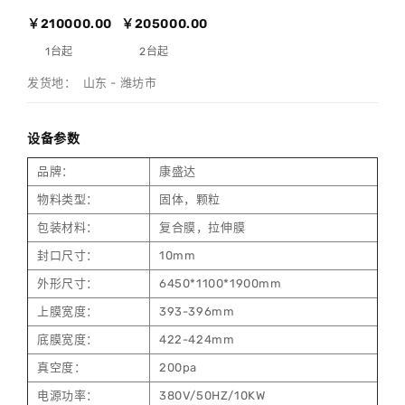
￥210000.00
￥205000.00
1台起
2台起
发货地： 山东 - 潍坊市
设备参数
品牌：
康盛达
物料类型：
固体，颗粒
包装材料：
复合膜，拉伸膜
封口尺寸：
10mm
外形尺寸：
6450*1100*1900mm
上膜宽度：
393-396mm
底膜宽度：
422-424mm
真空度：
200pa
电源功率：
380V/50HZ/10KW