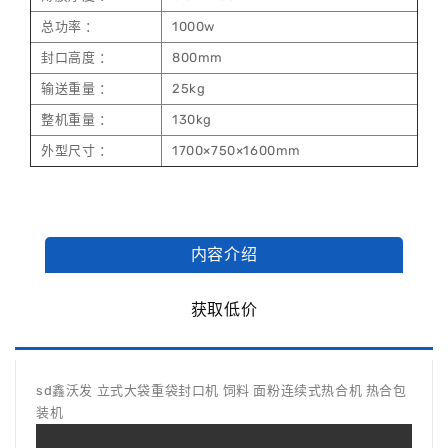
总功率 ：
1000w
封口高度 ：
800mm
输送重量 ：
25kg
整机重量 ：
130kg
外型尺寸 ：
1700×750×1600mm
内容介绍
获取低价
sd鑫沃发 立式大袋重袋封口机 饲料 面粉连续式热合机 热合包
装机