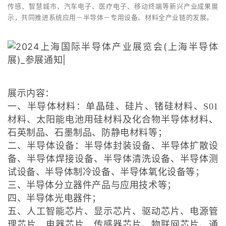
传感、智慧城市、汽车电子、医疗电子、移动终端等新兴产业成果展
示，共同推进系统应用－半导体－专用设备、材料全产业链的发展。
展示内容：
一、半导体材料：单晶硅、硅片、锗硅材料、S01
材料、太阳能电池用硅材料及化合物半导体材料、
石英制品、石墨制品、防静电材料等；
二、半导体设备：半导体封装设备、半导体扩散设
备、半导体焊接设备、半导体清洗设备、半导体测
试设备、半导体制冷设备、半导体氧化设备等；
三、半导体分立器件产品与应用技术等；
四、半导体光电器件；
五、人工智能芯片、显示芯片、驱动芯片、电源管
理芯片、电器芯片、传感器芯片、物联网芯片、通