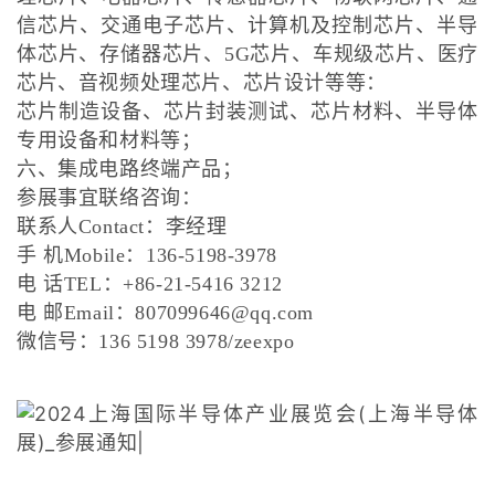
信芯片、交通电子芯片、计算机及控制芯片、半导
体芯片、存储器芯片、5G芯片、车规级芯片、医疗
芯片、音视频处理芯片、芯片设计等等：
芯片制造设备、芯片封装测试、芯片材料、半导体
专用设备和材料等；
六、集成电路终端产品；
参展事宜联络咨询：
联系人Contact：李经理
手 机Mobile：136-5198-3978
电 话TEL：+86-21-5416 3212
电 邮Email：807099646@qq.com
微信号：136 5198 3978/zeexpo