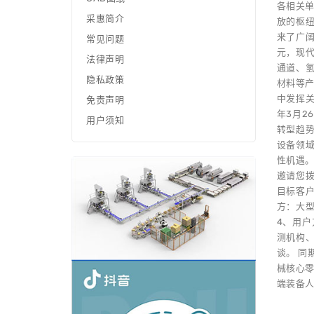
各相关单
采惠简介
放的枢
来了广阔
常见问题
元，现代
法律声明
通道、
隐私政策
材料等产
中发挥
免责声明
年3月2
用户须知
转型趋
设备领
性机遇
邀请您
目标客户
方：大
4、用
测机构、
谈。 同
械核心零
端装备