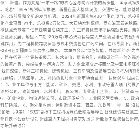
位： 新疆，作为共建“一带一路”的核心区与向西开放的桥头堡，国家政
纽。随着“十四五”规划纵深推进，新疆在重大基础设施、交通枢纽、能源基
的市场前景和全新的发展机遇。 2024年新疆实施430个重点项目，总投资
化产业项目191个、总投资2万亿元。大石峡水利枢纽、罗布泊至若羌铁路、
氢能试点示范等千亿元级项目陆续开工，为工程机械需求提供强劲支撑。新疆
业蓬勃发展，塔里木二期120万吨/年乙烯项目等重大产业项目推动装备
关键作用，为工程机械跨境贸易与技术交流创造广阔空间。在此背景下，新疆
6-28日在新疆国际会展中心举办。 本届展会以“绿色智能，共建新丝路”
势，旨在搭建一个集装备展示、技术交流、贸易合作、前瞻研讨于一体的高
域的最新产品、尖端技术与解决方案，助力企业精准对接西北及中亚市场旺
。 我们深信，新疆工程机械、建筑机械、工程车辆及设备展览会必将为所有
拨冗莅临，共襄盛举，携手开拓西北乃至中亚市场新蓝图！ 目标观众 组委
： 1、业主单位与甲方：能源、矿业、交通、水利、市政等重大项目的投
型路桥公司、建筑集团、水利水电工程公司、专业施工企业。 3、经销商
户方：矿业企业、物流运输公司、市政环卫单位、工业园区管委会。 5、政
科研院所。 6、海外采购商：特别邀请中亚、西亚、东欧等“一带一路”
期论坛（拟定） “双碳”目标下工程机械绿色低碳发展峰会 智能建造与智慧
部件技术创新研讨会 新疆重大工程项目需求对接会 新能源工程装备创新应
人才培养研讨会