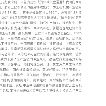
策支持力度空前，正着力建设成为亚欧黄金通道和我国向西开
地、水利工程等领域的投资持续加码，为工程机械产业链带
达3.3万亿元，其中基础设施项目186个、总投资1.2万亿
G0711线乌尉高速等重大工程加快推进，“疆电外送”第三
依托“八大产业集群”建设，油气生产加工、绿色矿业、新
升级换代。作为连接中亚、西亚的枢纽，新疆在区域经济合作
工程机械、建筑机械、工程车辆及设备展览会定于2026
为主题，积极响应国家“双碳”目标，聚焦行业智能化、绿色化
水平行业平台，全面展示工程机械、建筑机械、工程车辆及
盛需求，共享新疆高质量发展与丝绸之路经济带建设的历史
参与者带来丰硕的成果与宝贵的机遇。谨代表组委会，诚挚
会致力于邀请全产业链的专业观众，确保展商能够高效对接
资方、建设单位、项目管理公司。 2、施工总包与工程承包
与代理商：国内外设备经销商、区域代理商、租赁服务商。
府机构与行业协会：相关政府主管部门、行业组织、检验检
沿线国家的使领馆商务处、商会组织、大型采购团莅临参观洽
工地技术应用论坛 中亚基础设施投资与建设合作论坛 工程机
用论坛 工程机械设备租赁与后市场服务论坛 校企合作与高