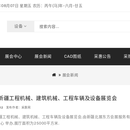
年08月07日 星期五 农历：丙午(马)年-六月-廿五
设备
展会中心
展会新闻
CAD图纸
采惠公告
采
展会新闻
6新疆工程机械、建筑机械、工程车辆及设备展览会
1-12 发布作者：采惠网
新疆工程机械、建筑机械、工程车辆及设备展览会,由新疆北展东方会展服务有限公司主
心 举办,展厅面积为25000平方米.