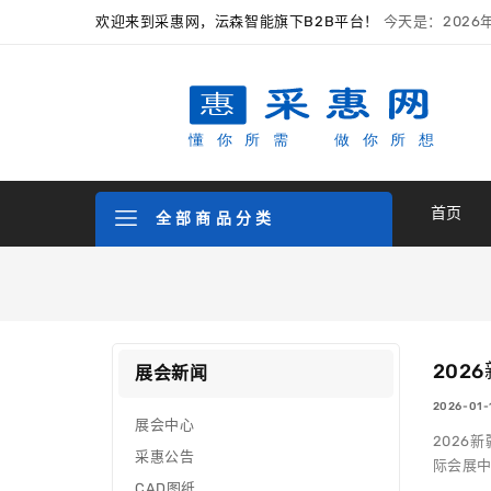
欢迎来到采惠网，沄森智能旗下B2B平台！
今天是：2026
首页
全 部 商 品 分 类
202
展会新闻
2026-0
展会中心
2026
采惠公告
际会展中
CAD图纸