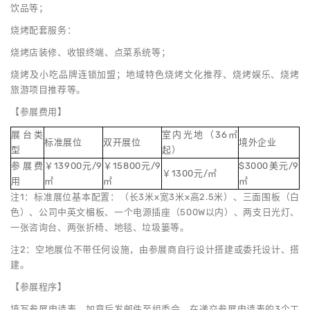
饮品等；
烧烤配套服务：
烧烤店装修、收银终端、点菜系统等；
烧烤及小吃品牌连锁加盟；地域特色烧烤文化推荐、烧烤娱乐、烧烤
旅游项目推荐等。
【参展费用】
展台类
室内光地（36㎡
标准展位
双开展位
境外企业
型
起）
参展费
￥13900元/9
￥15800元/9
$3000美元/9
￥1300元/㎡
用
㎡
㎡
㎡
注1：标准展位基本配置：（长3米x宽3米x高2.5米）、三面围板（白
色）、公司中英文楣板、一个电源插座（500W以内）、两支日光灯、
一张咨询台、两张折椅、地毯、垃圾篓等。
注2：空地展位不带任何设施，由参展商自行设计搭建或委托设计、搭
建。
【参展程序】
填写参展申请表、加章后发邮件至组委会。在递交参展申请表的3个工