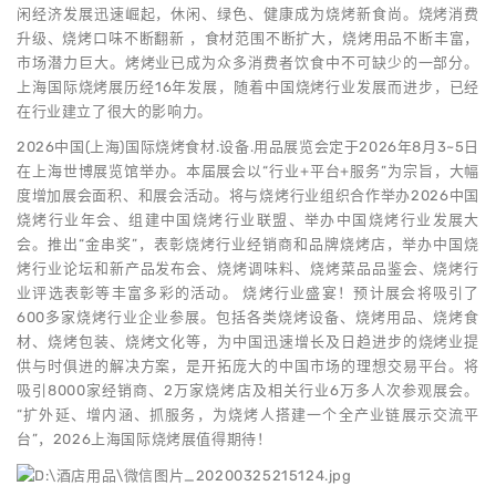
闲经济发展迅速崛起，休闲、绿色、健康成为烧烤新食尚。烧烤消费
升级、烧烤口味不断翻新 ，食材范围不断扩大，烧烤用品不断丰富，
市场潜力巨大。烤烤业已成为众多消费者饮食中不可缺少的一部分。
上海国际烧烤展历经16年发展，随着中国烧烤行业发展而进步，已经
在行业建立了很大的影响力。
2026中国(上海)国际烧烤食材.设备.用品展览会定于2026年8月3~5日
在上海世博展览馆举办。本届展会以“行业+平台+服务”为宗旨，大幅
度增加展会面积、和展会活动。将与烧烤行业组织合作举办2026中国
烧烤行业年会、组建中国烧烤行业联盟、举办中国烧烤行业发展大
会。推出“金串奖”，表彰烧烤行业经销商和品牌烧烤店，举办中国烧
烤行业论坛和新产品发布会、烧烤调味料、烧烤菜品品鉴会、烧烤行
业评选表彰等丰富多彩的活动。 烧烤行业盛宴！预计展会将吸引了
600多家烧烤行业企业参展。包括各类烧烤设备、烧烤用品、烧烤食
材、烧烤包装、烧烤文化等，为中国迅速增长及日趋进步的烧烤业提
供与时俱进的解决方案，是开拓庞大的中国市场的理想交易平台。将
吸引8000家经销商、2万家烧烤店及相关行业6万多人次参观展会。
“扩外延、增内涵、抓服务，为烧烤人搭建一个全产业链展示交流平
台”，2026上海国际烧烤展值得期待！