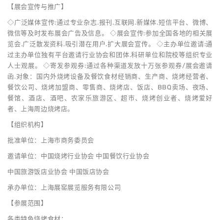
【展会宣传与推广】
◇广泛媒体宣传:通过专业杂志.报刊.互联网.新媒体.短信平台、微博、
微信等及时发布展会广告及信息。 ◇展会宣传:参加全国各地的相关展
览会.广泛散发资料.吸引潜在用户.扩大展会宣传。 ◇主办单位邀请:通
过主办单位独有平台邀请行业协会和团体.科研单位和院校等组织专业
人士观展。 ◇寄发参观券:通过各种渠道发放十万张参观券/展会邀请
函.对象：国内外烧烤设备及餐饮食材经销商、生产商、烧烤经营者、
餐饮公司、烧烤加盟商、零售商、烧烤店、饭店、BBQ卖场、夜场、
餐馆、酒店、酒吧、农家乐旅游区、超市、烧烤创业者、烧烤爱好
者、上海周边烧烤店。
【组织机构】
批准单位：上海市商务委员会
邀请单位：中国烧烤行业协会 中国餐饮行业协会
中国旅游饭店业协会 中国饭店协会
承办单位：上海展窑展览服务有限公司
【参展范围】
各类特色烧烤食材：