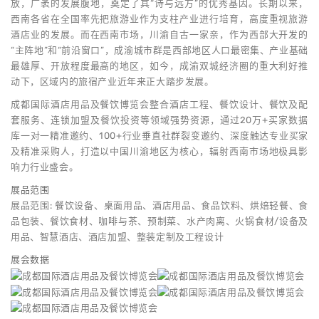
放，广袤的发展腹地，奠定了其“诗与远方”的优秀基因。长期以来，
西南各省在全国率先把旅游业作为支柱产业进行培育，高度重视旅游
酒店业的发展。而在西南市场，川渝自古一家亲，作为西部大开发的
“主阵地”和“前沿窗口”，成渝城市群是西部地区人口最密集、产业基础
最雄厚、开放程度最高的地区，如今，成渝双城经济圈的重大利好推
动下，区域内的旅宿产业近年来正大踏步发展。
成都国际酒店用品及餐饮博览会整合酒店工程、餐饮设计、餐饮及配
套服务、连锁加盟及餐饮投资等领域强势资源，通过20万+买家数据
库一对一精准邀约、100+行业垂直社群裂变邀约、深度触达专业买家
及精准采购人，打造以中国川渝地区为核心，辐射西南市场地极具影
响力行业盛会。
展品范围
展品范围: 餐饮设备、桌面用品、酒店用品、食品饮料、烘焙轻餐、食
品包装、餐饮食材、咖啡与茶、预制菜、水产肉离、火锅食材/设备及
用品、智慧酒店、酒店加盟、整装定制及工程设计
展会数据