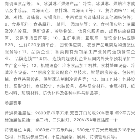
肉调理食品等； 6、冰淇淋／烘焙产品：冷饮、冰淇淋、烘焙冷冻成
品及半成品、 冷冻面点、 预拌粉、冷冻面团等； 7、复合调味品：耗
油、鸡精、调味酱、火锅底料、中西式复合调味料及其他调味包等；
8、食品配料：食品原料、 辅料、 添加剂等； 9、食材供应链：冷库
及冷冻冷藏、 保鲜设备、冷链物流、 信息化服务商、成品供应链园
区、 交易市场园区等； 10、生鲜电商：互联网＋餐饮食材供应链
B2B、 生鲜O2O采购平台， 团餐供应商、 农副产品电商及物流配送
服务等; 11、品牌企业：各类拥有预制菜生产业务的连锁餐饮企
业、 品牌连锁***酒店、 连锁商超便利企业及国内外头部预制菜加工
生产企业等； 12、机械设备：冷冻食品加工机械、食材处理设备、冷
藏冷冻设备、***厨房全套及配套产品技术、智慧厨房设备、包装机
械、食品杀菌设备、保鲜速冻制制冷设备等； 13、加工包装：包装设
计、图形设计、商标设计、包装设备、各种复合材料、金属材料、纸
质材料、玻璃材料、防伪材料及各种材料与制品等；
参展费用
普通标准展位：9800元/9平方米 双面开口加收20%费用 每9平方米
标准展位包括:一桌二椅、二只射灯、220V/5A电源插座一个
特装展位 A类：1080元/平方米B类：980元/平方米光地最少18平米
起租，只提供参展空间，不包括展架、展具、特装管理费等。