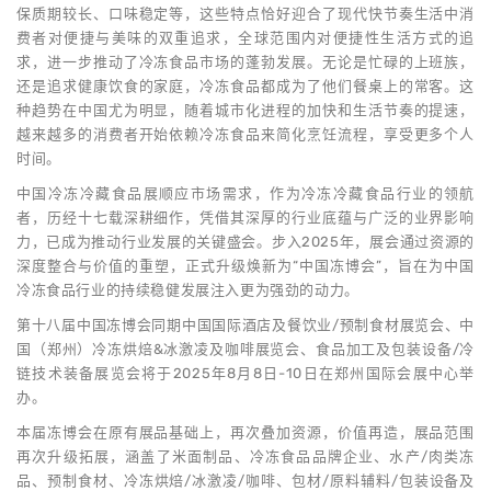
保质期较长、口味稳定等，这些特点恰好迎合了现代快节奏生活中消
费者对便捷与美味的双重追求，全球范围内对便捷性生活方式的追
求，进一步推动了冷冻食品市场的蓬勃发展。无论是忙碌的上班族，
还是追求健康饮食的家庭，冷冻食品都成为了他们餐桌上的常客。这
种趋势在中国尤为明显，随着城市化进程的加快和生活节奏的提速，
越来越多的消费者开始依赖冷冻食品来简化烹饪流程，享受更多个人
时间。
中国冷冻冷藏食品展顺应市场需求，作为冷冻冷藏食品行业的领航
者，历经十七载深耕细作，凭借其深厚的行业底蕴与广泛的业界影响
力，已成为推动行业发展的关键盛会。步入2025年，展会通过资源的
深度整合与价值的重塑，正式升级焕新为“中国冻博会”，旨在为中国
冷冻食品行业的持续稳健发展注入更为强劲的动力。
第十八届中国冻博会同期中国国际酒店及餐饮业/预制食材展览会、中
国（郑州）冷冻烘焙&冰激凌及咖啡展览会、食品加工及包装设备/冷
链技术装备展览会将于2025年8月8日-10日在郑州国际会展中心举
办。
本届冻博会在原有展品基础上，再次叠加资源，价值再造，展品范围
再次升级拓展，涵盖了米面制品、冷冻食品品牌企业、水产/肉类冻
品、预制食材、冷冻烘焙/冰激凌/咖啡、包材/原料辅料/包装设备及