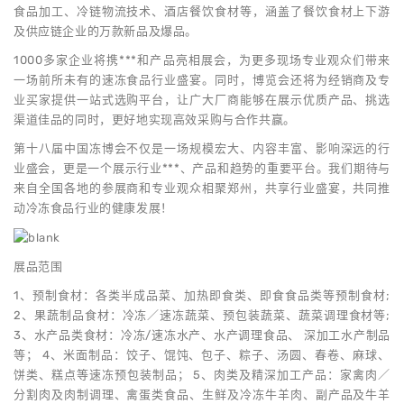
食品加工、冷链物流技术、酒店餐饮食材等，涵盖了餐饮食材上下游
及供应链企业的万款新品及爆品。
1000多家企业将携***和产品亮相展会，为更多现场专业观众们带来
一场前所未有的速冻食品行业盛宴。同时，博览会还将为经销商及专
业买家提供一站式选购平台，让广大厂商能够在展示优质产品、挑选
渠道佳品的同时，更好地实现高效采购与合作共赢。
第十八届中国冻博会不仅是一场规模宏大、内容丰富、影响深远的行
业盛会，更是一个展示行业***、产品和趋势的重要平台。我们期待与
来自全国各地的参展商和专业观众相聚郑州，共享行业盛宴，共同推
动冷冻食品行业的健康发展！
展品范围
1、预制食材：各类半成品菜、加热即食类、即食食品类等预制食材;
2、果蔬制品食材：冷冻／速冻蔬菜、预包装蔬菜、蔬菜调理食材等;
3、水产品类食材：冷冻/速冻水产、水产调理食品、 深加工水产制品
等； 4、米面制品：饺子、馄饨、包子、粽子、汤圆、春卷、麻球、
饼类、糕点等速冻预包装制品； 5、肉类及精深加工产品：家禽肉／
分割肉及肉制调理、禽蛋类食品、生鲜及冷冻牛羊肉、副产品及牛羊