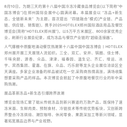
8月10日，为期三天的第十八届中国冷冻冷藏食品博览会(以下简称“中
国冻博会”)在郑州国际会展中心圆满闭幕。本届展会以 “冻品+新生
态，全链新未来” 为主题，首次提出 “四链融合”模式(产业链、产品
链、供应链、销售链)，携手2025HOTELEX郑州国际酒店用品及餐饮
博览会(简称“HOTELEX郑州展”)，以5万平方米展区、800余家优秀企
业，刷新行业展会纪录，成为冻品与餐饮产业链的“超级连接器”。
人气爆棚中原腹地涌动餐饮热潮第十八届中国中国冻博会丨HOTELEX
郑州展开展三天展馆人流如织。三全、双汇、安井、锅圈、佳士博、
千味央厨、源香、众品、津津、福春园、温生记、齐汇、增运、冰
宇、宾西集团、霍嘉、在旗、众品、巧乐厨等龙头企业展位洽谈区全
天满座。多家企业准备的样品被试吃一空,采购商热情高涨，满场收集
想要采购产品的样品。本次博览会掀起了中原腹地餐饮行业的年中采
购热潮。
展品革新冻品+新生态引爆跨界浪潮
博览会现场汇聚了聪从传统冻品到新兴赛道的万款产品，既保持了速
冻米面、生鲜肉类、预制食材、冷链技术等传统优势板块，又创新跨
界整合冷冻烘焙、潮饮咖啡、休闲零食、果蔬深加工等新兴领域，显
著拓宽展品边界与产业视野。