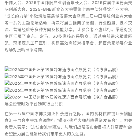
千商大会、2025中国烤肠产业创新增长大会、2025首届中国粉面美
味创新大会、2025FBNB新食饮大会暨第七届中部好餐饮产业大会、
“成长的力量”小微烘焙高质量发展大会暨第二届中国烘焙创业者大会
等一系列主题论坛活动，再次将展会推向了高潮，行业趋势、技术交
流、营销经验等多种方向及技能分享，让参会者不虚此行。渠道对接
专区汇聚了京东、盒马、30多家核心采购商，通过会前需求精准匹
配、现场源头工厂直引，构建高效商贸对接平台，超百余家参展企业
现场对接精准采购商。
展会赞誉时效平台铸就行业共识
在第十八届中国冻博会如火如荼进行之际，国内食材供应链巨头锅圈
食汇于展会主会场高调举行 “锅圈×熊喵大师战略投资发布会” 。相关
负责人表示：“冻博会流量精准，与我们战略发布会目标人群高度重合!
希望接力展会能够给我们带来更大的关注度。