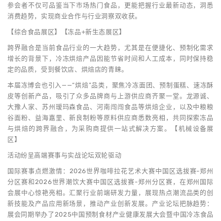
参会者不仅可品鉴当下市场热门食品，更能把握行业最新动态，洞悉
消费趋势，实现商业合作与行业洞察双收获。
【综合食品展区】【冻品+新生态展区】
跨界融合是当前食品行业的一大趋势，尤其是在便捷化、预制化需求
增长的背景下，冷冻烘焙产品因能节省时间和人工成本，同时保持稳
定的品质，受到餐饮店、烘焙店的青睐。
本届冻博会也引入——“烘焙”品类，聚焦冷冻面团、预制蛋糕、速冻酥
皮等创新产品，吸引了众多品牌商与上游供应商齐聚一堂。龙源诚、
大豫人家、苏州瑷玛森食品、河南闯闯食品等烘焙企业，以及中粮粮
谷面粉、益海嘉里、新良制粉等原料供应商悉数亮相，共同探索冻品
与烘焙的跨界融合，为采购商提供一站式解决方案。【机械设备展
区】
活动纷呈高端赛事与实战论坛双轮驱动
国际赛事点燃激情：2026世界咖啡拉花艺术大赛中国区选拔赛-郑州
分区赛和2026世界潮饮大赛中国区选拔赛-郑州分区赛，在郑州国际
会展中心惊艳亮相。汇聚行业前端研发力量，展现热点潮流品类的创
新技能及产品应用新场景，推动产业创新发展。产业论坛把脉趋势：
展会同期举办了2025中国预制食材产业健康发展大会暨中国冷冻食品