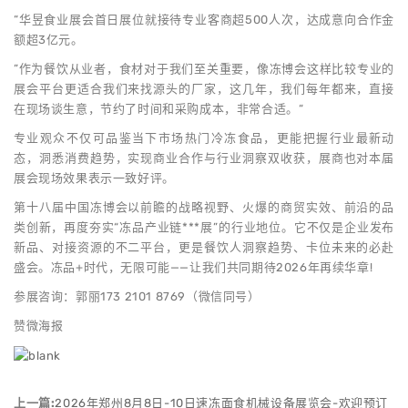
“华昱食业展会首日展位就接待专业客商超500人次，达成意向合作金
额超3亿元。
”作为餐饮从业者，食材对于我们至关重要，像冻博会这样比较专业的
展会平台更适合我们来找源头的厂家，这几年，我们每年都来，直接
在现场谈生意，节约了时间和采购成本，非常合适。“
专业观众不仅可品鉴当下市场热门冷冻食品，更能把握行业最新动
态，洞悉消费趋势，实现商业合作与行业洞察双收获，展商也对本届
展会现场效果表示一致好评。
第十八届中国冻博会以前瞻的战略视野、火爆的商贸实效、前沿的品
类创新，再度夯实“冻品产业链***展”的行业地位。它不仅是企业发布
新品、对接资源的不二平台，更是餐饮人洞察趋势、卡位未来的必赴
盛会。冻品+时代，无限可能——让我们共同期待2026年再续华章!
参展咨询：郭丽173 2101 8769（微信同号）
赞微海报
上一篇:
2026年郑州8月8日-10日速冻面食机械设备展览会-欢迎预订