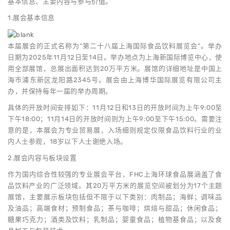
基本信息、主要内容与参与价值。
1.展会基本信息
本届展会的正式名称为“第二十八届上海国际食品饮料展览会”。举办
日期为2025年11月12日至14日。举办地点为上海新国际博览中心，使
用全部展馆，总展出面积达到20万平方米。展馆的详细地址是中国上
海市浦东新区龙阳路2345号。展会由上海博华国际展览有限公司主
办，并保持每年一届的举办周期。
具体的开放时间安排如下：11月12日和13日的开放时间为上午9:00至
下午18:00；11月14日的开放时间则为上午9:00至下午15:00。需要注
意的是，本展会为专业贸易展，入场细则规定仅限食品饮料行业的业
内人士参观，18岁以下人士谢绝入场。
2.展会内容与板块设置
作为国内综合性较强的专业展会平台，FHC上海环球食品展涵盖了食
品饮料产业的广泛领域。其20万平方米的展览空间被划分为17个主题
展馆，主要展示板块包括但不限于以下类别：肉制品；海鲜；调味品
及油品；高端食材；预制食品；茶与咖啡；烘焙与甜品；休闲食品；
糖果巧克力；酒类及饮料；乳制品；婴童食品；植物基食品；以及食