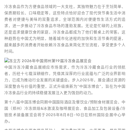
冷冻食品作为方便食品领域的一大支柱，其独特魅力在于烹饪简单、
保质期较长、口味稳定等，这些特点恰好迎合了现代快节奏生活中消
费者对便捷与美味的双重追求，全球范围内对便捷性生活方式的追
求，进一步推动了冷冻食品市场的蓬勃发展。无论是忙碌的上班族，
还是追求健康饮食的家庭，冷冻食品都成为了他们餐桌上的常客。这
种趋势在中国尤为明显，随着城市化进程的加快和生活节奏的提速，
越来越多的消费者开始依赖冷冻食品来简化烹饪流程，享受更多个人
时间。
中国冷冻冷藏食品展顺应市场需求，作为冷冻冷藏食品行业的领航
者，历经十七载深耕细作，凭借其深厚的行业底蕴与广泛的业界影响
力，已成为推动行业发展的关键盛会。步入2025年，展会通过资源的
深度整合与价值的重塑，正式升级焕新为“中国冻博会”，旨在为中国
冷冻食品行业的持续稳健发展注入更为强劲的动力。
第十八届中国冻博会同期中国国际酒店及餐饮业/预制食材展览会、中
国（郑州）冷冻烘焙&冰激凌及咖啡展览会、食品加工及包装设备/冷
链技术装备展览会将于2025年8月8日-10日在郑州国际会展中心举
办。