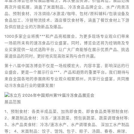
本届冻博会在原有展品基础上，再次叠加资源，价值再造，展品范围
再次升级拓展，涵盖了米面制品、冷冻食品品牌企业、水产/肉类冻
品、预制食材、冷冻烘焙/冰激凌/咖啡、包材/原料辅料/包装设备及
食品加工、冷链物流技术、酒店餐饮食材等，涵盖了餐饮食材上下游
及供应链企业的万款新品及爆品。
1000多家企业将携***和产品亮相展会，为更多现场专业观众们带来
一场前所未有的速冻食品行业盛宴。同时，博览会还将为经销商及专
业买家提供一站式选购平台，让广大厂商能够在展示优质产品、挑选
渠道佳品的同时，更好地实现高效采购与合作共赢。
第十八届中国冻博会不仅是一场规模宏大、内容丰富、影响深远的行
业盛会，更是一个展示行业***、产品和趋势的重要平台。我们期待与
来自全国各地的参展商和专业观众相聚郑州，共享行业盛宴，共同推
动冷冻食品行业的健康发展！
展品范围
1、预制食材：各类半成品菜、加热即食类、即食食品类等预制食材;
2、果蔬制品食材：冷冻／速冻蔬菜、预包装蔬菜、蔬菜调理食材等;
3、水产品类食材：冷冻/速冻水产、水产调理食品、 深加工水产制品
等； 4、米面制品：饺子、馄饨、包子、粽子、汤圆、春卷、麻球、