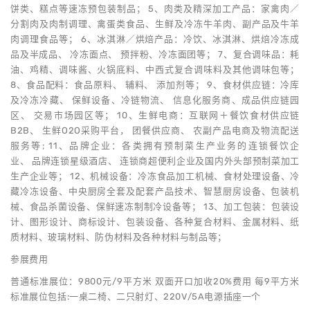
饼类、糕点等速冻预包装制品； 5、肉类及精深加工产品：家禽肉／
分割肉及肉制调理、禽蛋类食品、生鲜及冷冻牛羊肉、副产品及牛羊
肉调理食品等； 6、冰淇淋／烘焙产品：冷饮、冰淇淋、烘焙冷冻成
品及半成品、 冷冻面点、 预拌粉、冷冻面团等； 7、复合调味品：耗
油、鸡精、调味酱、火锅底料、中西式复合调味料及其他调味包等；
8、食品配料：食品原料、 辅料、 添加剂等； 9、食材供应链：冷库
及冷冻冷藏、 保鲜设备、冷链物流、 信息化服务商、成品供应链园
区、 交易市场园区等； 10、生鲜电商：互联网＋餐饮食材供应链
B2B、 生鲜O2O采购平台， 团餐供应商、 农副产品电商及物流配送
服务等; 11、品牌企业：各类拥有预制菜生产业务的连锁餐饮企
业、 品牌连锁星级酒店、 连锁商超便利企业及国内外头部预制菜加工
生产企业等； 12、机械设备：冷冻食品加工机械、食材处理设备、冷
藏冷冻设备、中央厨房全套及配套产品技术、智慧厨房设备、包装机
械、食品杀菌设备、保鲜速冻制制冷设备等； 13、加工包装：包装设
计、图形设计、商标设计、包装设备、各种复合材料、金属材料、纸
质材料、玻璃材料、防伪材料及各种材料与制品等；
参展费用
普通标准展位：9800元/9平方米 双面开口加收20%费用 每9平方米
标准展位包括:一桌二椅、二只射灯、220V/5A电源插座一个