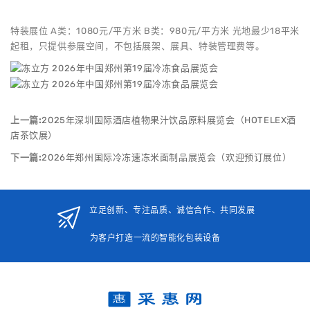
特装展位 A类：1080元/平方米 B类：980元/平方米 光地最少18平米
起租，只提供参展空间，不包括展架、展具、特装管理费等。
上一篇:
2025年深圳国际酒店植物果汁饮品原料展览会（HOTELEX酒
店茶饮展）
下一篇:
2026年郑州国际冷冻速冻米面制品展览会（欢迎预订展位）
立足创新、专注品质、诚信合作、共同发展
为客户打造一流的智能化包装设备