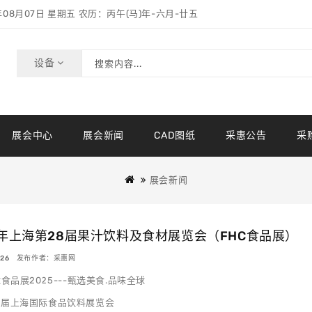
年08月07日 星期五 农历：丙午(马)年-六月-廿五
设备
展会中心
展会新闻
CAD图纸
采惠公告
采
展会新闻
5年上海第28届果汁饮料及食材展览会（FHC食品展）
8-26 发布作者：采惠网
球食品展2025---甄选美食.品味全球
八届上海国际食品饮料展览会