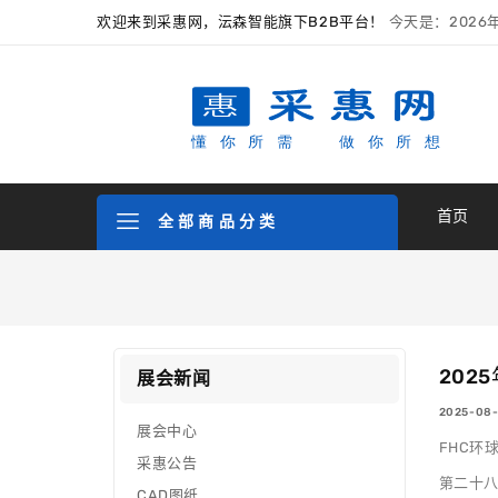
欢迎来到采惠网，沄森智能旗下B2B平台！
今天是：2026
首页
全 部 商 品 分 类
202
展会新闻
2025-0
展会中心
FHC环
采惠公告
第二十
CAD图纸