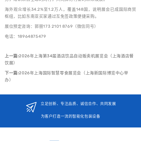
海外观众增长34.2%至1.2万人，覆盖148国，说明展会已成国际商贸
枢纽，比如东南亚买家通过互免签政策便捷采购。
展位预定咨询：郭丽173 2101 8769（微信同号）
电话：18964875479
上一篇:
2026年上海第34届酒店饮品自动贩卖机展览会（上海酒店餐
饮展）
下一篇:
2026年上海国际智慧零食展览会（上海新国际博览中心举
办）
立足创新、专注品质、诚信合作、共同发展
为客户打造一流的智能化包装设备