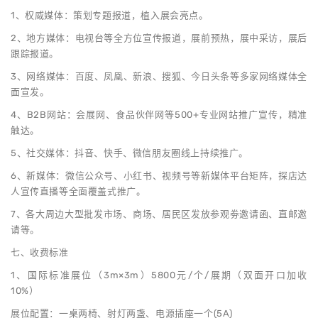
1、权威媒体：策划专题报道，植入展会亮点。
2、地方媒体：电视台等全方位宣传报道，展前预热，展中采访，展后
跟踪报道。
3、网络媒体：百度、凤凰、新浪、搜狐、今日头条等多家网络媒体全
面宣发。
4、B2B网站：会展网、食品伙伴网等500+专业网站推广宣传，精准
触达。
5、社交媒体：抖音、快手、微信朋友圈线上持续推广。
6、新媒体：微信公众号、小红书、视频号等新媒体平台矩阵，探店达
人宣传直播等全面覆盖式推广。
7、各大周边大型批发市场、商场、居民区发放参观劵邀请函、直邮邀
请等。
七、收费标准
1、国际标准展位（3m×3m）5800元/个/展期（双面开口加收
10%）
展位配置：一桌两椅、射灯两盏、电源插座一个(5A)